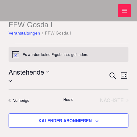
Zum
Inhalt
springen
FFW Gosda I
Veranstaltungen
Veranstaltungen
FFW Gosda I
Es wurden keine Ergebnisse gefunden.
Hinweis
Anstehende
Veranstaltung
SUCHE
Verans
LISTE
Datum
Suche
Ansich
wählen.
und
Naviga
Ansichten,
Heute
NÄCHSTE
Veranstaltungen
Vorherige
Navigation
VERANST
KALENDER ABONNIEREN