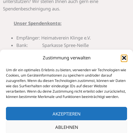
unterstützen? Wir stellen Ihnen auch gern eine
Spendenbescheinigung aus.
Unser Spendenkonto:
Empfänger: Heimatverein Klinge e.V.
Bank: Sparkasse Spree-Neiße
IBAN: DE32 1805 0000 3402 1069 48
Zustimmung verwalten
BIC: WELADED1CBN
Um dir ein optimales Erlebnis zu bieten, verwenden wir Technologien wie
Herzlichen Dank, für Ihre Unterstützung!
Cookies, um Geräteinformationen zu speichern und/oder darauf
zuzugreifen. Wenn du diesen Technologien zustimmst, können wir Daten
wie das Surfverhalten oder eindeutige IDs auf dieser Website
verarbeiten. Wenn du deine Zustimmung nicht erteilst oder zurückziehst,
können bestimmte Merkmale und Funktionen beeinträchtigt werden.
AKZEPTIEREN
Home
|
Impressum
|
Datenschutzerklärung
|
Cookie-
ABLEHNEN
Richtlinie