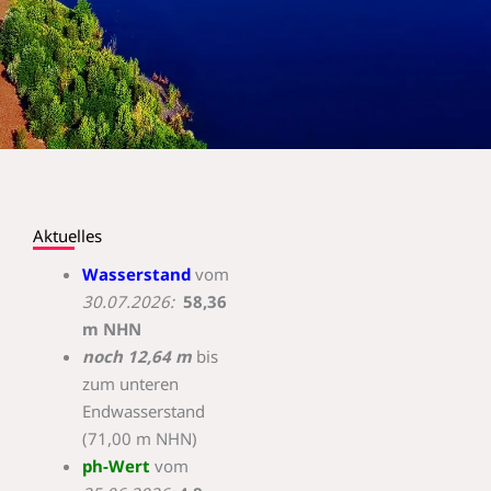
Aktuelles
Wasserstand
vom
30.07.2026
:
58,36
m NHN
noch 12,64 m
bis
zum unteren
Endwasserstand
(71,00 m NHN)
ph-Wert
vom