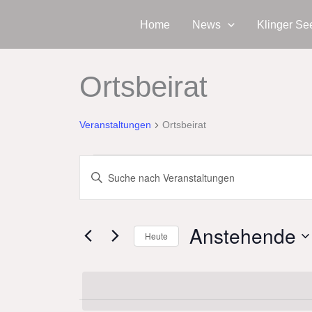
Zum
Home
News
Klinger Se
Inhalt
springen
Ortsbeirat
Veranstaltungen
Veranstaltungen
Ortsbeirat
Veranstaltungen
Bitte
Suche
Schlüsselwort
und
eingeben.
Ansichten,
Anstehende
Suche
Heute
Navigation
nach
Datum
Veranstaltungen
wählen.
Schlüsselwort.