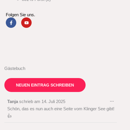
Folgen Sie uns.
F
Y
a
o
c
u
e
t
b
u
o
b
o
e
k
-
f
Gästebuch
DIESE
…
METAB
Tanja
schrieb am
14. Juli 2025
EIN-/A
Schön, das es nun auch eine Seite vom Klinger See gibt!
👍