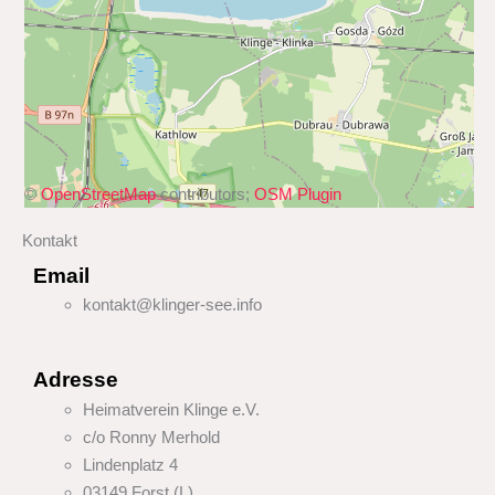
©
OpenStreetMap
contributors;
OSM Plugin
Kontakt
Email
kontakt@klinger-see.info
Adresse
Heimatverein Klinge e.V.
c/o Ronny Merhold
Lindenplatz 4
03149 Forst (L)