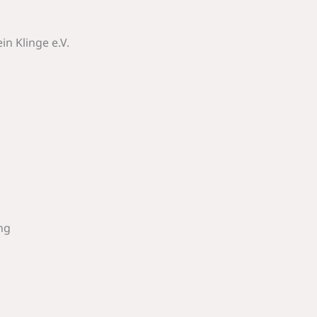
n Klinge e.V.
ng