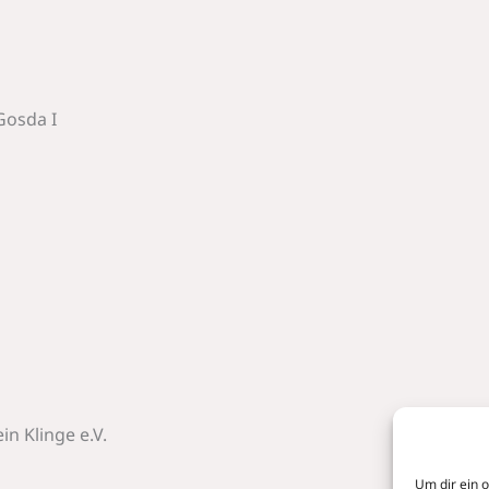
Gosda I
n Klinge e.V.
Um dir ein 